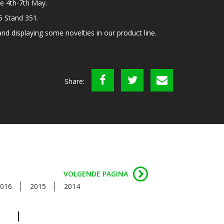
e 4th-7th May.
C5 Stand 351.
d displaying some novelties in our product line.
Share:
VOLGENDE PAGINA
016
2015
2014