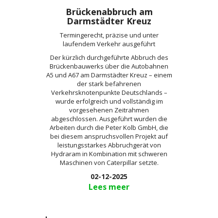
Brückenabbruch am
Darmstädter Kreuz
Termingerecht, präzise und unter
laufendem Verkehr ausgeführt
Der kürzlich durchgeführte Abbruch des
Brückenbauwerks über die Autobahnen
A5 und A67 am Darmstädter Kreuz – einem
der stark befahrenen
Verkehrsknotenpunkte Deutschlands –
wurde erfolgreich und vollständig im
vorgesehenen Zeitrahmen
abgeschlossen. Ausgeführt wurden die
Arbeiten durch die Peter Kolb GmbH, die
bei diesem anspruchsvollen Projekt auf
leistungsstarkes Abbruchgerät von
Hydraram in Kombination mit schweren
Maschinen von Caterpillar setzte.
02-12-2025
Lees meer