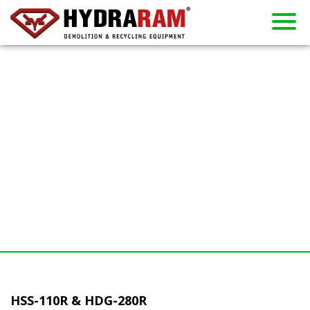
Producten
Over ons
Gebruikt
Contact
Verhuur
Dealers
Nieuws
Home
HSS-110R & HDG-280R