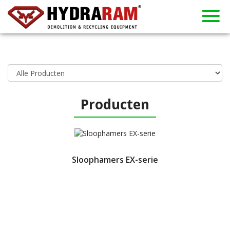
Producten
Over ons
Gebruikt
Contact
Verhuur
Dealers
Nieuws
Home
Producten
Sloophamers EX-serie