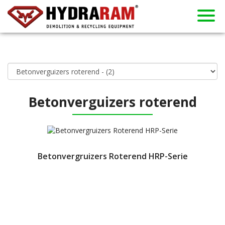
Producten
Over ons
Gebruikt
Contact
Verhuur
Dealers
Nieuws
Home
Betonverguizers roterend
Betonvergruizers Roterend HRP-Serie