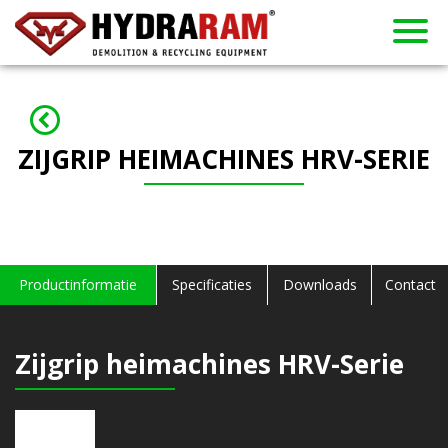
Producten
Over ons
Gebruikt
Contact
Verhuur
Dealers
Nieuws
Home
ZIJGRIP HEIMACHINES HRV-SERIE
Productinformatie
Specificaties
Downloads
Contact
Zijgrip heimachines HRV-Serie