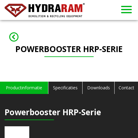
Producten
Over ons
Gebruikt
Contact
Verhuur
Dealers
Nieuws
Home
POWERBOOSTER HRP-SERIE
Productinformatie
Specificaties
Downloads
Contact
Powerbooster HRP-Serie