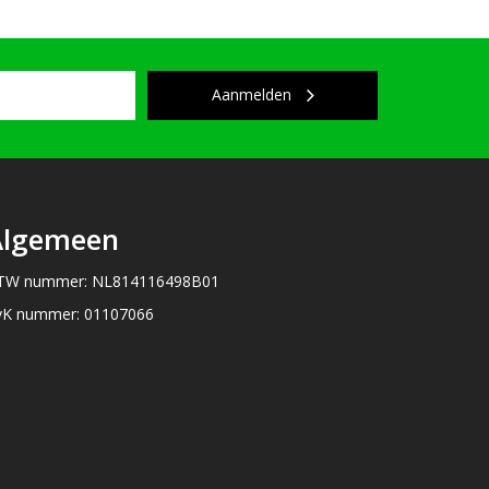
Aanmelden
Algemeen
TW nummer: NL814116498B01
vK nummer: 01107066